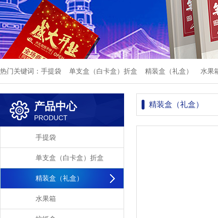
热门关键词：
手提袋
单支盒（白卡盒）折盒
精装盒（礼盒）
水
历
圆集书
产品中心
精装盒（礼盒）
PRODUCT
手提袋
单支盒（白卡盒）折盒
精装盒（礼盒）
水果箱