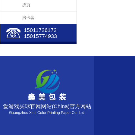
折页
房卡套
15011726172
15015774933
爱游戏买球官网网站(China)官方网站
Guangzhou Xinli Color Printing Paper Co., Ltd.