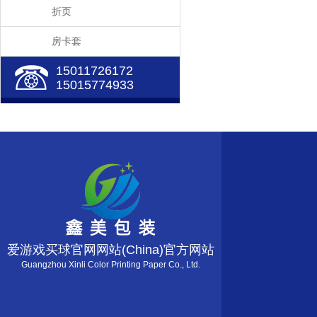
折页
房卡套
15011726172
15015774933
爱游戏买球官网网站(China)官方网站
Guangzhou Xinli Color Printing Paper Co., Ltd.