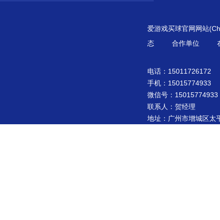
爱游戏买球官网网站(Ch
态
合作单位
电话：15011726172
手机：15015774933
微信号：15015774933
联系人：贺经理
地址：广州市增城区太