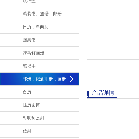
坑纸盒
精装书、族谱，邮册
日历，单向历
圆集书
骑马钉画册
笔记本
邮册，记念币册，画册
台历
产品详情
挂历圆筒
对联利是封
信封