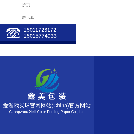
折页
房卡套
15011726172
15015774933
爱游戏买球官网网站(China)官方网站
Guangzhou Xinli Color Printing Paper Co., Ltd.