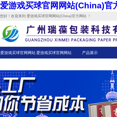
爱游戏买球官网网站(China)
您好！欢迎来到 爱游戏买球官网网站(China)官方网站 ！
爱游戏买球官网网站
爱游戏买球官网网站
产品展示
(China)官方网站
(China)官方网站