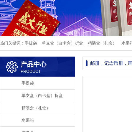
热门关键词：
手提袋
单支盒（白卡盒）折盒
精装盒（礼盒）
水
历
圆集书
产品中心
邮册，记念币册，
PRODUCT
手提袋
单支盒（白卡盒）折盒
精装盒（礼盒）
水果箱