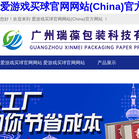
爱游戏买球官网网站(China)
您好！欢迎来到 爱游戏买球官网网站(China)官方网站 ！
爱游戏买球官网网站
爱游戏买球官网网站
产品展示
(China)官方网站
(China)官方网站