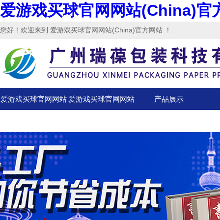
爱游戏买球官网网站(China)
您好！欢迎来到 爱游戏买球官网网站(China)官方网站 ！
爱游戏买球官网网站
爱游戏买球官网网站
产品展示
(China)官方网站
(China)官方网站