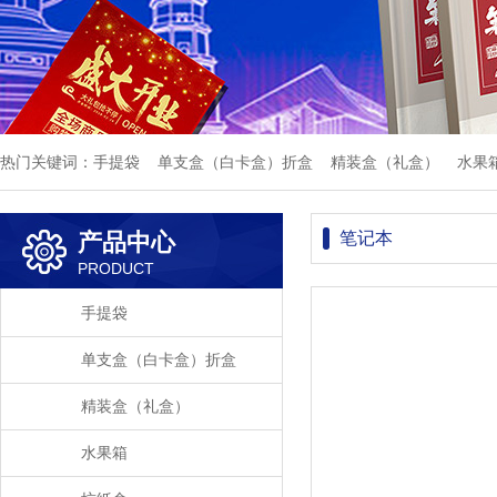
热门关键词：
手提袋
单支盒（白卡盒）折盒
精装盒（礼盒）
水
历
圆集书
产品中心
笔记本
PRODUCT
手提袋
单支盒（白卡盒）折盒
精装盒（礼盒）
水果箱