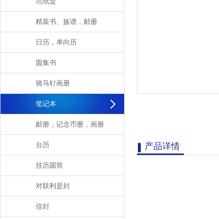
坑纸盒
精装书、族谱，邮册
日历，单向历
圆集书
骑马钉画册
笔记本
邮册，记念币册，画册
台历
产品详情
挂历圆筒
对联利是封
信封