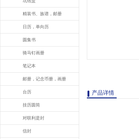
坑纸盒
精装书、族谱，邮册
日历，单向历
圆集书
骑马钉画册
笔记本
邮册，记念币册，画册
台历
产品详情
挂历圆筒
对联利是封
信封