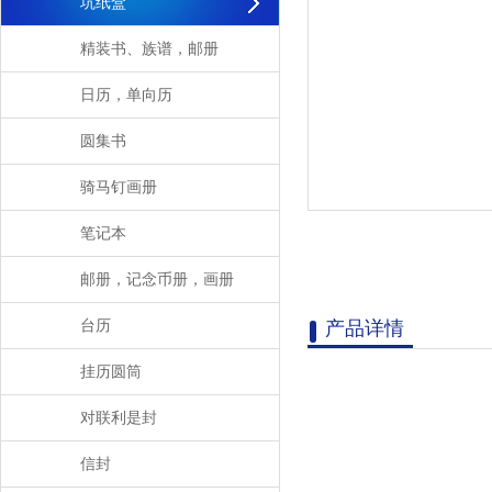
坑纸盒
精装书、族谱，邮册
日历，单向历
圆集书
骑马钉画册
笔记本
邮册，记念币册，画册
台历
产品详情
挂历圆筒
对联利是封
信封