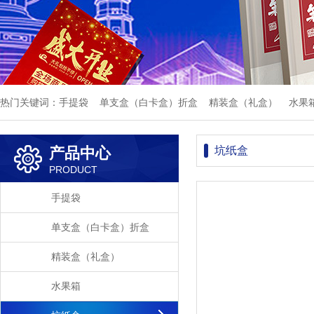
热门关键词：
手提袋
单支盒（白卡盒）折盒
精装盒（礼盒）
水
历
圆集书
产品中心
坑纸盒
PRODUCT
手提袋
单支盒（白卡盒）折盒
精装盒（礼盒）
水果箱