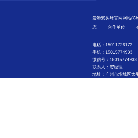
爱游戏买球官网网站(Ch
态
合作单位
电话：15011726172
手机：15015774933
微信号：15015774933
联系人：贺经理
地址：广州市增城区太