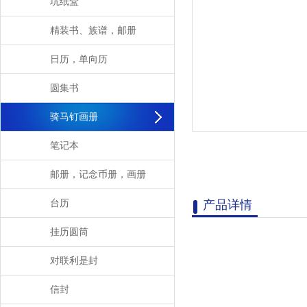
坑纸盒
精装书、族谱，邮册
日历，单向历
圆集书
骑马钉画册
笔记本
邮册，记念币册，画册
台历
产品详情
挂历圆筒
对联利是封
信封