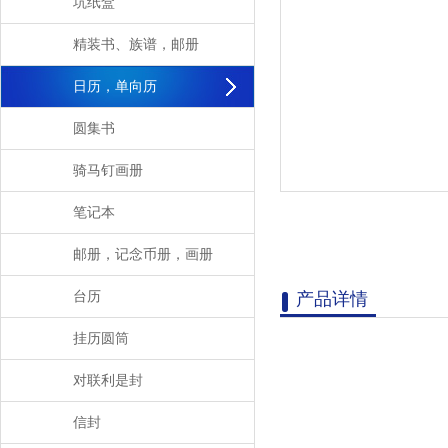
坑纸盒
精装书、族谱，邮册
日历，单向历
圆集书
骑马钉画册
笔记本
邮册，记念币册，画册
台历
产品详情
挂历圆筒
对联利是封
信封