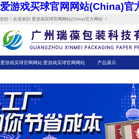
爱游戏买球官网网站(China)
您好！欢迎来到 爱游戏买球官网网站(China)官方网站 ！
爱游戏买球官网网站
爱游戏买球官网网站
产品展示
(China)官方网站
(China)官方网站