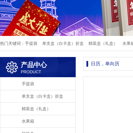
热门关键词：
手提袋
单支盒（白卡盒）折盒
精装盒（礼盒）
水
历
圆集书
产品中心
日历，单向历
PRODUCT
手提袋
单支盒（白卡盒）折盒
精装盒（礼盒）
水果箱