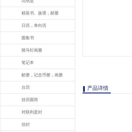
坑纸盒
精装书、族谱，邮册
日历，单向历
圆集书
骑马钉画册
笔记本
邮册，记念币册，画册
台历
产品详情
挂历圆筒
对联利是封
信封