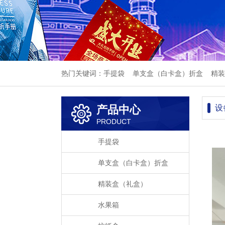
热门关键词：
手提袋
单支盒（白卡盒）折盒
精
历
圆集书
产品中心
设
PRODUCT
手提袋
单支盒（白卡盒）折盒
精装盒（礼盒）
水果箱