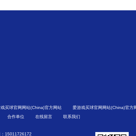
戏买球官网网站(China)官方网站
爱游戏买球官网网站(China)官
合作单位
在线留言
联系我们
：15011726172